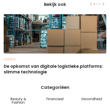
Bekijk ook
OVERIG
W
n
De opkomst van digitale logistieke platforms:
H
slimme technologie
Categoriëen
Beauty &
Financieel
Gezondheid
Fashion